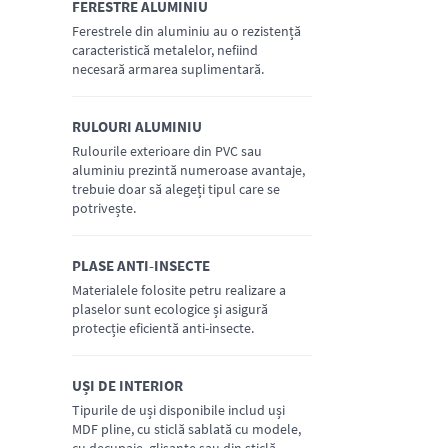
FERESTRE ALUMINIU
AFLĂ MAI MULTE
Ferestrele din aluminiu au o rezistență
caracteristică metalelor, nefiind
necesară armarea suplimentară.
RULOURI ALUMINIU
AFLĂ MAI MULTE
Rulourile exterioare din PVC sau
aluminiu prezintă numeroase avantaje,
trebuie doar să alegeți tipul care se
potrivește.
PLASE ANTI-INSECTE
AFLĂ MAI MULTE
Materialele folosite petru realizare a
plaselor sunt ecologice și asigură
protecție eficientă anti-insecte.
UȘI DE INTERIOR
AFLĂ MAI MULTE
Tipurile de uși disponibile includ uși
MDF pline, cu sticlă sablată cu modele,