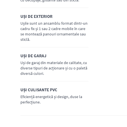
cu decupaje, glisante sau din sticlă.
UȘI DE EXTERIOR
AFLĂ MAI MULTE
Ușile sunt un ansamblu format dintr-un
cadru fix și 1 sau 2 cadre mobile în care
se montează panouri ornamentale sau
sticlă.
UȘI DE GARAJ
AFLĂ MAI MULTE
Uși de garaj din materiale de calitate, cu
diverse tipuri de acționare și cu o paletă
diversă culori.
UȘI CULISANTE PVC
AFLĂ MAI MULTE
Eficiență energetică și design, duse la
perfecțiune.
AFLĂ MAI MULTE