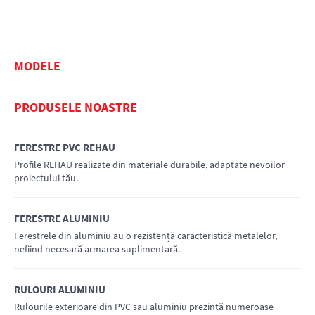
MODELE
PRODUSELE NOASTRE
FERESTRE PVC REHAU
Profile REHAU realizate din materiale durabile, adaptate nevoilor
proiectului tău.
FERESTRE ALUMINIU
AFLĂ MAI MULTE
Ferestrele din aluminiu au o rezistență caracteristică metalelor,
nefiind necesară armarea suplimentară.
RULOURI ALUMINIU
AFLĂ MAI MULTE
Rulourile exterioare din PVC sau aluminiu prezintă numeroase