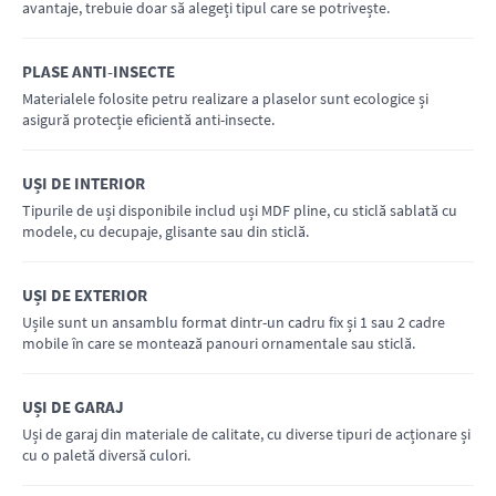
avantaje, trebuie doar să alegeți tipul care se potrivește.
PLASE ANTI-INSECTE
AFLĂ MAI MULTE
Materialele folosite petru realizare a plaselor sunt ecologice și
asigură protecție eficientă anti-insecte.
UȘI DE INTERIOR
AFLĂ MAI MULTE
Tipurile de uși disponibile includ uși MDF pline, cu sticlă sablată cu
modele, cu decupaje, glisante sau din sticlă.
UȘI DE EXTERIOR
AFLĂ MAI MULTE
Ușile sunt un ansamblu format dintr-un cadru fix și 1 sau 2 cadre
mobile în care se montează panouri ornamentale sau sticlă.
UȘI DE GARAJ
AFLĂ MAI MULTE
Uși de garaj din materiale de calitate, cu diverse tipuri de acționare și
cu o paletă diversă culori.