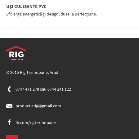
UȘI CULISANTE PVC
AFLĂ MAI MULTE
Eficiență energetică și design, duse la perfecțiune.
AFLĂ MAI MULTE
© 2015 Rig Termopane, Arad
0747 471 278
sau
0744 241 122
productierig@gmail.com
fb.com/rig.termopane